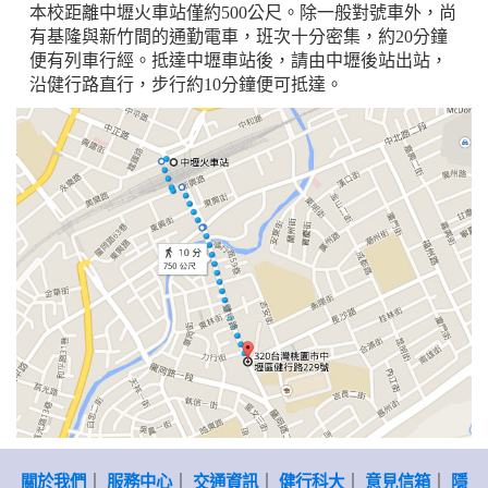
本校距離中壢火車站僅約500公尺。除一般對號車外，尚
有基隆與新竹間的通勤電車，班次十分密集，約20分鐘
便有列車行經。抵達中壢車站後，請由中壢後站出站，
沿健行路直行，步行約10分鐘便可抵達。
關於我們
｜
服務中心
｜
交通資訊
｜
健行科大
｜
意見信箱
｜
隱