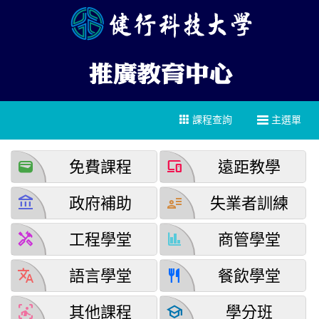
課程查詢
主選單
wallet
devices
免費課程
遠距教學
account_balance
user_attributes
政府補助
失業者訓練
handyman
finance
工程學堂
商管學堂
translate
restaurant
語言學堂
餐飲學堂
detection_and_zone
school
其他課程
學分班