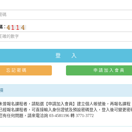
碼：
登 入
忘 記 密 碼
申 請 加 入 會 員
項
未曾報名課程者，請點選【申請加入會員】建立個人帳號後，再報名課程
已經報名課程者，可直接輸入身份證號及預設密碼登入，登入後可變更密
您有任何問題，請來電洽詢 03-4581196 轉 3771-3772