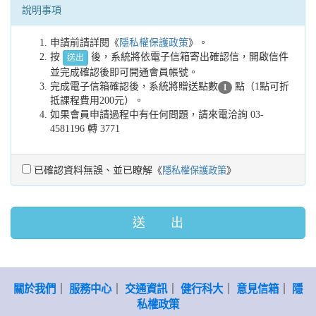
說明事項
申請前請詳閱《
隱私權保護政策
》。
按
後，系統將依電子信箱寄出確認信，開啟信件
送出
並完成確認後即可開通會員帳號。
完成電子信箱確認後，系統將贈送點數
點（1點可折
1
抵課程費用200元）。
如果會員申請過程中有任何問題，請來電洽詢 03-
4581196 轉 3771
已確認資料無誤、並已瞭解《
隱私權保護政策
》
送 出
關於我們
｜
服務中心
｜
交通資訊
｜
健行科大
｜
意見信箱
｜
隱
私權政策