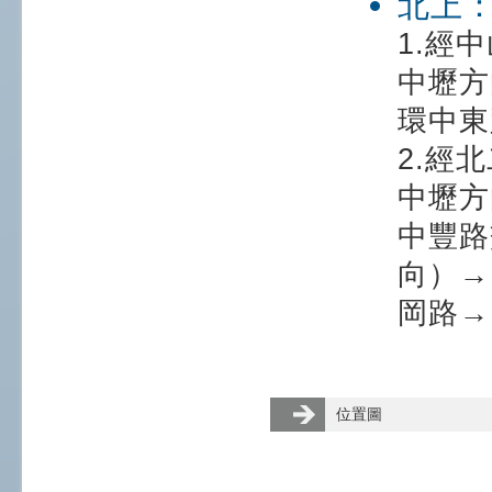
北上
1.經
中壢方
環中東
2.經
中壢方
中豐路
向）→
岡路→
位置圖