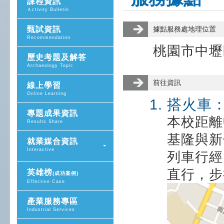
課程資訊
Ａctivity Bulletin
甄試資訊
據點服務處地理位置
Recommendation
桃園市中壢
歷史考題及解答
Archaeology Topic
前往資訊
線上學習
Online Learning
搭火車
專題成果資訊
本校距離
Results Share
基隆與新
就業媒合資訊
Interactive
列車行經
直行，步
英雄榜
(成功案例)
Effective Case
產業服務專區
Industrial Services