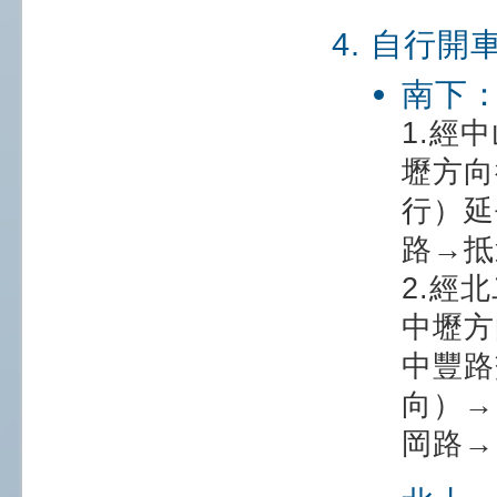
自行開
南下
1.經
壢方向
行）延
路→抵
2.經
中壢方
中豐路
向）→
岡路→