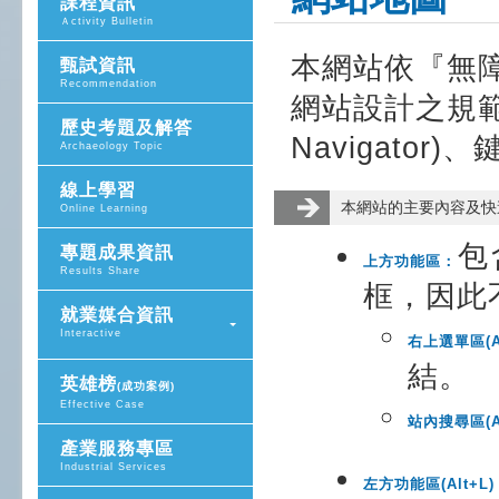
課程資訊
Ａctivity Bulletin
本網站依『無
甄試資訊
Recommendation
網站設計之規範提
歷史考題及解答
Navigator)
Archaeology Topic
線上學習
本網站的主要內容及快速
Online Learning
包
專題成果資訊
上方功能區：
Results Share
框，因此
就業媒合資訊
Interactive
右上選單區(Al
結。
英雄榜
(成功案例)
Effective Case
站內搜尋區(Al
產業服務專區
Industrial Services
左方功能區(Alt+L)