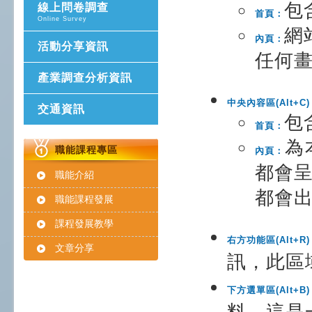
包
線上問卷調查
首頁：
Online Survey
網
內頁：
活動分享資訊
任何
產業調查分析資訊
中央內容區(Alt+C
交通資訊
包
首頁：
為
職能課程專區
內頁：
都會
職能介紹
都會
職能課程發展
課程發展教學
右方功能區(Alt+R
文章分享
訊，此區
下方選單區(Alt+B
料，這是